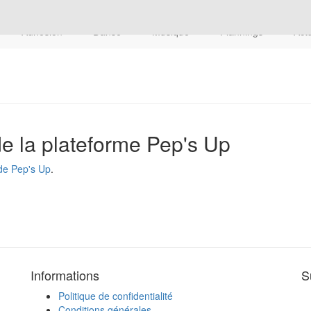
Adhésion
Danse
Musique
Plannings
Act
 de la plateforme Pep's Up
de Pep's Up
.
Informations
S
Politique de confidentialité
Conditions générales